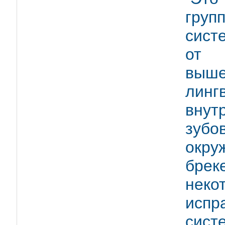
гру
сист
о
выше
линг
внут
зубо
окру
брек
неко
испр
систе