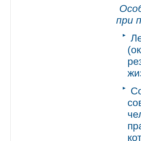
Осо
при 
Л
(о
ре
жи
С
со
ч
пр
ко