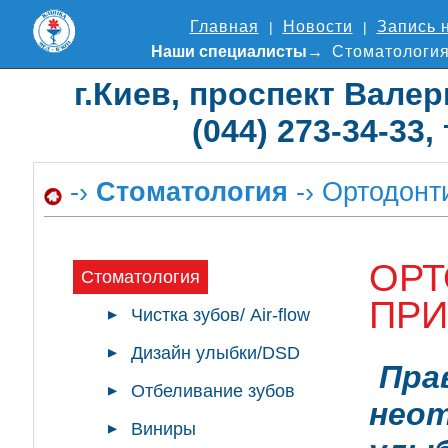
Главная
Новости
Запись 
Наши специалисты
Стоматологи
г.Киев, проспект Валер
(044) 273-34-33,
-›
Стоматология
-› Ортодонт
ОРТ
Стоматология
ПРИ
Чистка зубов/ Air-flow
Дизайн улыбки/DSD
Пр
Отбеливание зубов
нео
Виниры