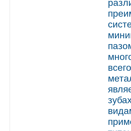
раз
преи
сист
мин
пазо
мног
всег
мет
явля
зуб
вид
при