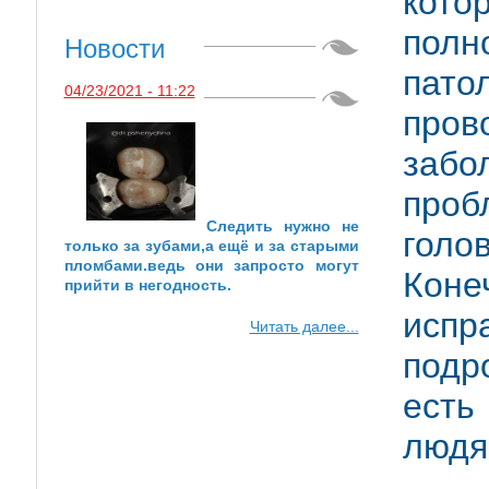
кот
полн
Новости
пат
04/23/2021 - 11:22
про
заб
про
Следить нужно не
голо
только за зубами,а ещё и за старыми
пломбами.ведь они запросто могут
Кон
прийти в негодность.
исп
Читать далее...
подр
есть
людя