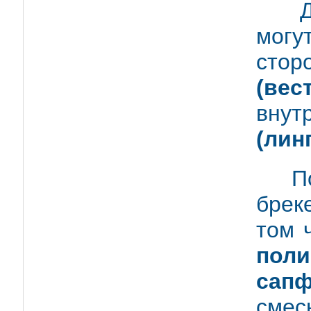
Для
могу
ст
(вес
вн
(лин
По 
брек
том 
пол
сапф
смес