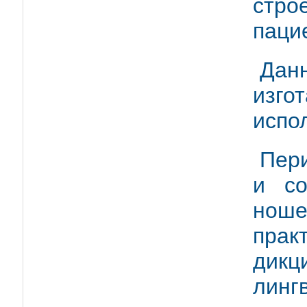
стро
паци
Да
изг
испо
Пер
и со
нош
прак
дикц
линг