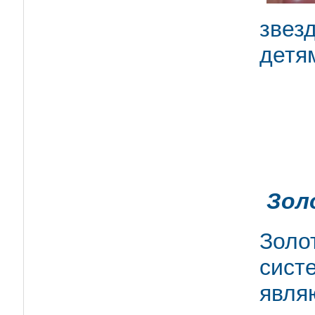
звез
детя
Зол
Золо
сис
явля