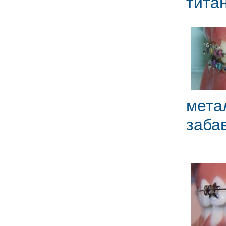
титан
мета
заба