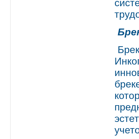
сис
труд
Бре
Бре
Инко
инно
брек
кото
пред
эсте
учет