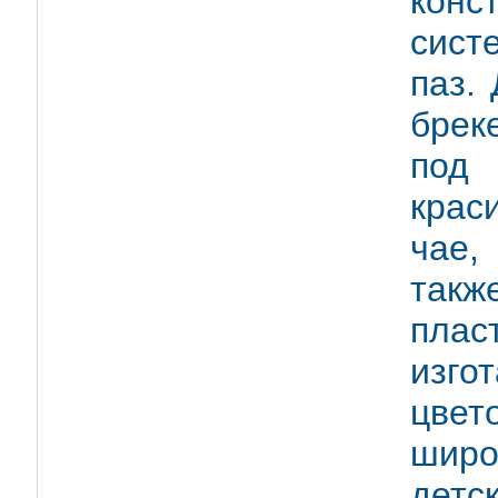
конс
сист
паз.
брек
под
крас
чае,
такж
пла
изго
цвет
широ
детс