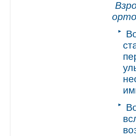
Взр
орто
В
ст
пе
у
н
им
В
вс
во