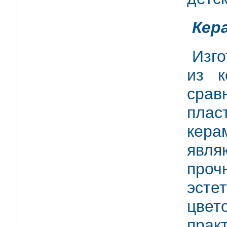
Кер
Изго
из к
сра
плас
кер
явля
про
эсте
цве
пра