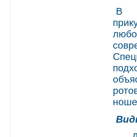
В н
при
любо
сов
Спец
под
объ
рот
ноше
Вид
Для