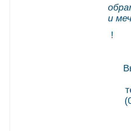
обра
и ме
!
В
т
(