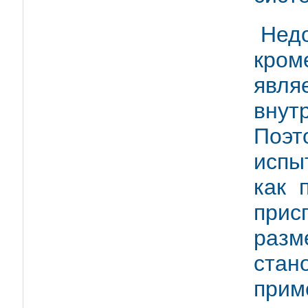
Нед
кром
явля
вну
Поэт
испы
как 
прис
разм
стан
прим