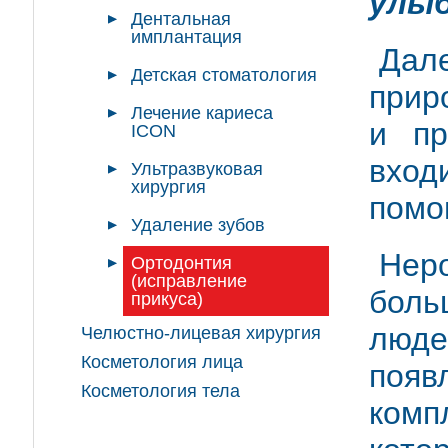
улы
Дентальная
имплантация
Дал
Детская стоматология
прир
Лечение кариеса
и пр
ICON
вход
Ультразвуковая
хирургия
помо
Удаление зубов
Нер
Ортодонтия
(исправление
боль
прикуса)
люде
Челюстно-лицевая хирургия
Косметология лица
появ
Косметология тела
комп