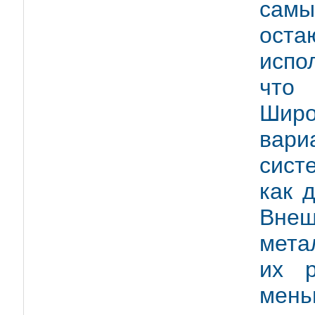
самы
ост
испо
что
Шир
вари
сист
как 
Вне
мета
их р
мень