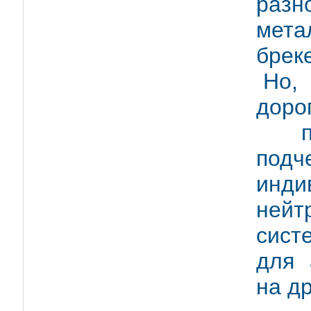
разн
мета
брек
Но,
доро
пац
под
инди
ней
сист
для 
на д