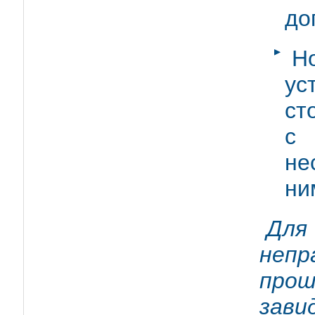
до
Н
ус
ст
с 
не
ни
Для
непр
прош
зав