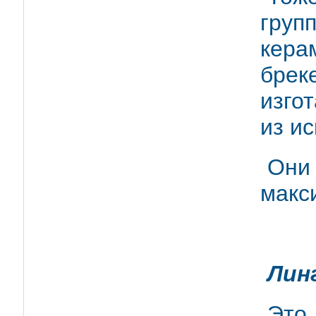
груп
кера
брек
изго
из и
Он
макс
Лин
Это