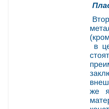
Пла
Вто
мета
(кро
в це
стоя
пре
закл
внеш
же я
мате