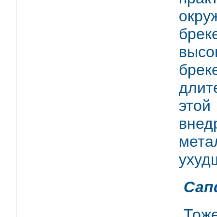
окру
брек
высо
бре
длит
это
вн
мета
ухуд
Сап
Тоже