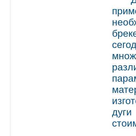
при
необ
брек
сег
мно
раз
пар
мате
изго
дуги
стоим