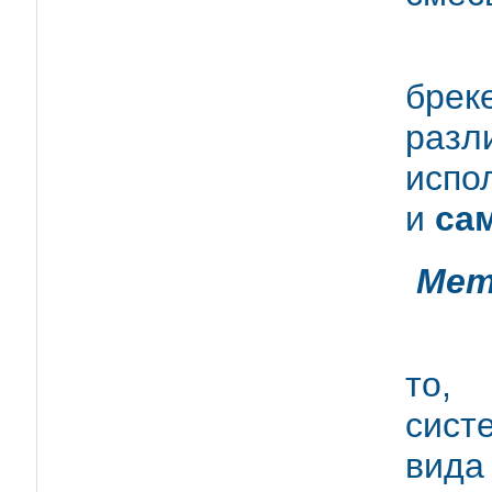
По 
брек
раз
исп
и
са
Мет
Не
то, 
сис
вид