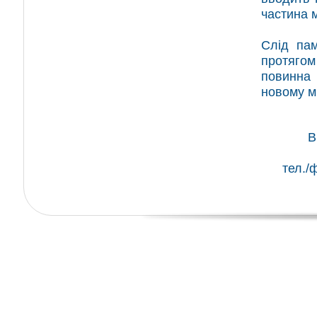
частина 
Слід пам
протягом
повинна
новому мі
В
тел./