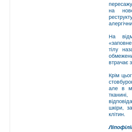
пересажу
на нов
реструкт
алергічни
На відм
«заповнен
тілу наз
обмежени
втрачає з
Крім цьо
стовбуров
але в м
тканині
відповіда
шкіри, з
клітин.
Ліпофілі