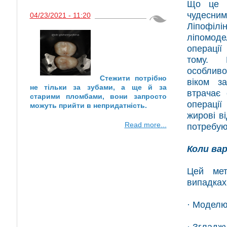
Що це з
чудесним
04/23/2021 - 11:20
Ліпоф
ліпомод
операції
тому. 
особливо
Стежити потрібно
віком з
не тільки за зубами, а ще й за
втрачає 
старими пломбами, вони запросто
операції
можуть прийти в непридатність.
жирові ві
Read more...
потребую
Коли ва
Цей мет
випадках
· Моделю
· Згладж