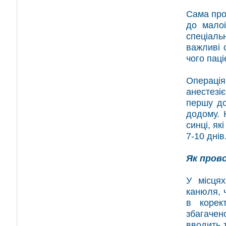
Сама про
до малоі
спеціаль
важливі о
чого паці
Операці
анестезі
першу до
додому. 
синці, як
7-10 днів
Як пров
У місцях
канюля, 
в корек
збагачен
вводить 