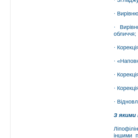
· Вирівн
· Вирів
обличчя;
· Корекція
· «Напов
· Корекці
· Корекці
· Відновл
З якими
Ліпофілі
іншими 