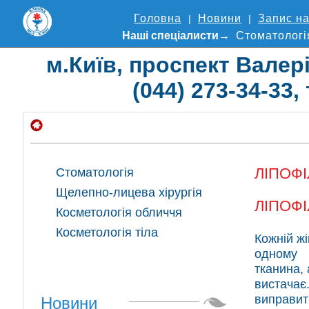
Головна
Новини
Запис н
Нашi спецiалисти
Стоматологі
м.Київ, проспект Валері
(044) 273-34-33,
ЛІПОФІ
Стоматологія
Щелепно-лицева хірургія
ЛІПОФІ
Косметологія обличчя
Косметологія тіла
Кожній жі
одному 
тканина, 
вистачає
виправит
Новини